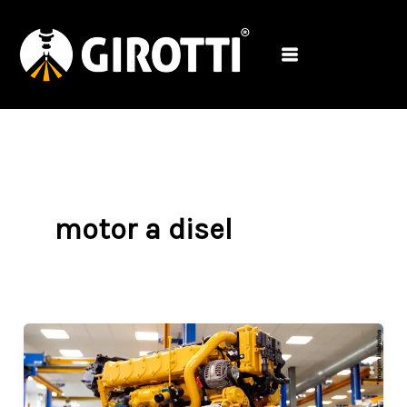
Ir
para
o
conteúdo
motor a disel