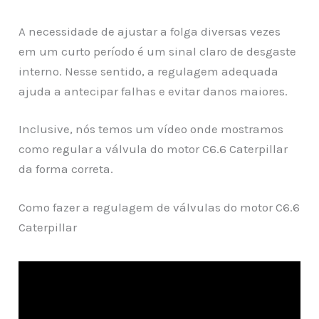
A necessidade de ajustar a folga diversas vezes
em um curto período é um sinal claro de desgaste
interno. Nesse sentido, a regulagem adequada
ajuda a antecipar falhas e evitar danos maiores.
Inclusive, nós temos um vídeo onde mostramos
como regular a válvula do motor C6.6 Caterpillar
da forma correta.
Como fazer a regulagem de válvulas do motor C6.6
Caterpillar