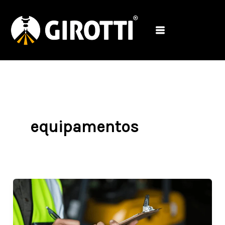
Ir
para
o
conteúdo
equipamentos