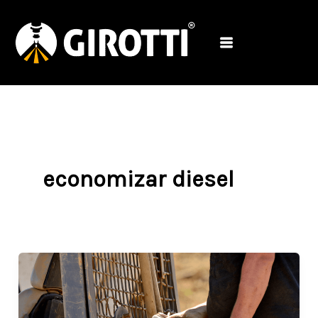
Ir
para
o
conteúdo
economizar diesel