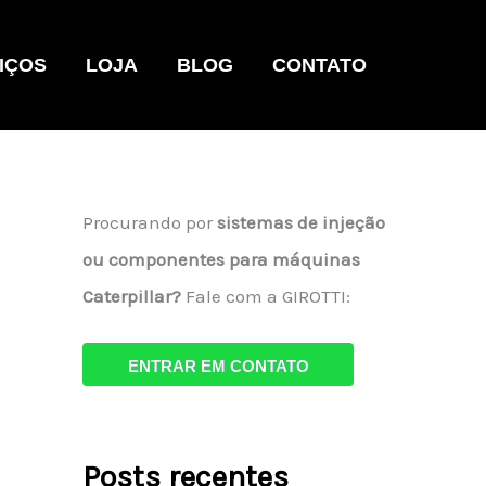
IÇOS
LOJA
BLOG
CONTATO
Procurando por
sistemas de injeção
ou componentes para máquinas
Caterpillar?
Fale com a GIROTTI:
ENTRAR EM CONTATO
Posts recentes