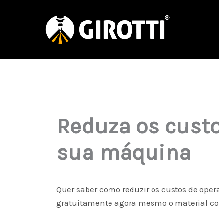
Ir
para
o
conteúdo
Reduza os custo
sua máquina
Quer saber como reduzir os custos de op
gratuitamente agora mesmo o material co