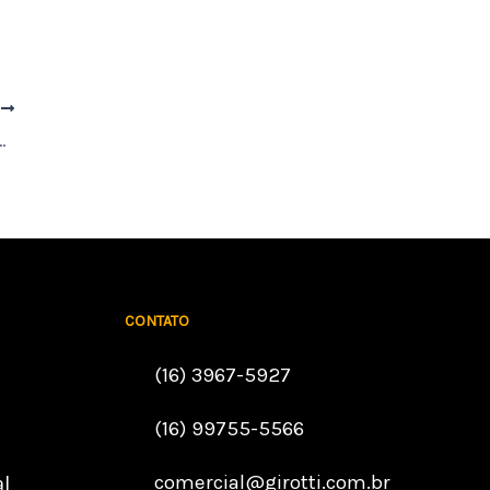
T
 custa em média 30% menos
CONTATO
(16) 3967-5927
(16) 99755-5566
comercial@girotti.com.br
l