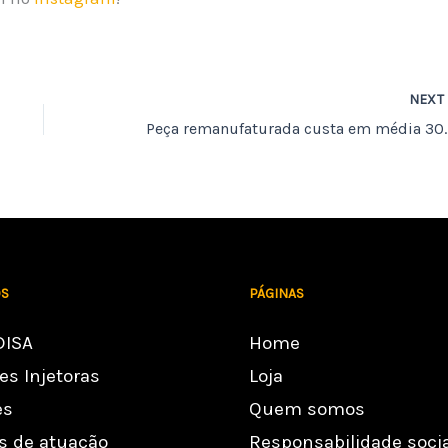
NEX
Peça remanufaturada
S
PÁGINAS
DISA
Home
s Injetoras
Loja
es
Quem somos
 de atuação
Responsabilidade socia