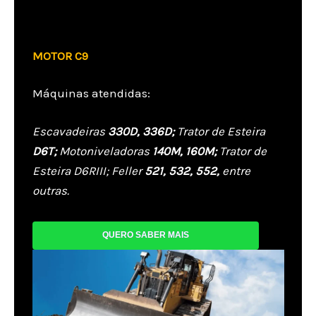
MOTOR C9
Máquinas atendidas:
Escavadeiras
330D, 336D;
Trator de Esteira
D6T;
Motoniveladoras
140M, 160M;
Trator de
Esteira D6RIII; Feller
521, 532, 552,
entre
outras.
QUERO SABER MAIS