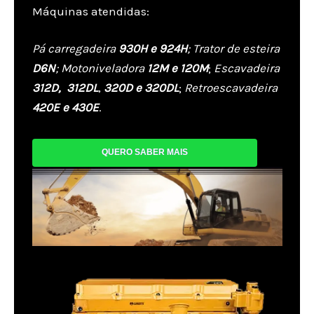
Máquinas atendidas:
Pá carregadeira
930H e 924H
; Trator de esteira
D6N
; Motoniveladora
12M e 120M
;
Escavadeira
312D, 312DL
,
320D e 320DL
;
Retroescavadeira
420E e 430E
.
QUERO SABER MAIS