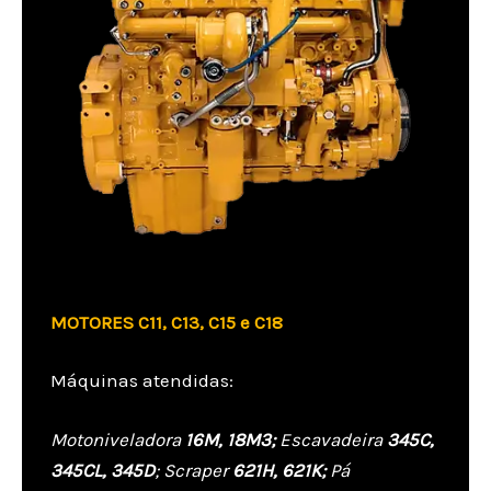
MOTORES C11, C13, C15 e C18
Máquinas atendidas:
Motoniveladora
16M, 18M3;
Escavadeira
345C,
345CL, 345D
; Scraper
621H, 621K;
Pá