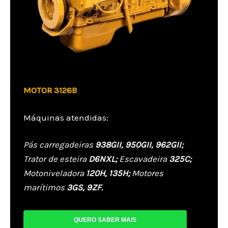
MOTOR 3126B
Máquinas atendidas:
Pás carregadeiras
938GII, 950GII, 962GII;
Trator de esteira
D6NXL;
Escavadeira
325C;
Motoniveladora
120H, 135H;
Motores
marítimos
3GS, 9ZF.
QUERO SABER MAIS