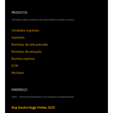
PRODUTOS
Conheça toda a nossa linha de produtos novos e reman
Unidades injetoras
Injetores
Bombas de alta pressão
Bombas de atuação
Bomba injetora
ECM
Motores
ENDEREÇO
CEIC – Centro de Excelência em Injeção e Componentes
Rua Doutor Hugo Fortes, 1020